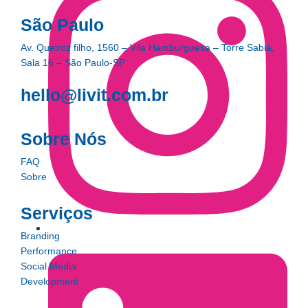
São Paulo
Av. Queiroz filho, 1560 – Vila Hamburguesa – Torre Sabiá,
Sala 16 – São Paulo-SP
hello@livit.com.br
Sobre Nós
FAQ
Sobre
Serviços
Branding
Performance
Social Media
Development