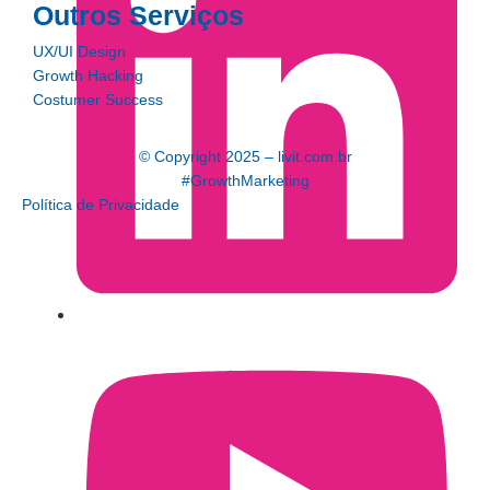
Outros Serviços
UX/UI Design
Growth Hacking
Costumer Success
© Copyright 2025 – livit.com.br
#GrowthMarketing
Política de Privacidade