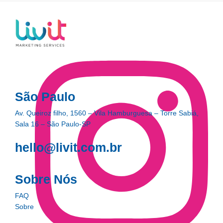
São Paulo
Av. Queiroz filho, 1560 – Vila Hamburguesa – Torre Sabiá,
Sala 16 – São Paulo-SP
hello@livit.com.br
Sobre Nós
FAQ
Sobre